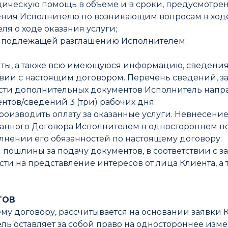
дическую помощь в объеме и в сроки, предусмотре
нения Исполнителю по возникающим вопросам в ходе
ля о ходе оказания услуги;
не подлежащей разглашению Исполнителем;
енты, а также всю имеющуюся информацию, сведени
ствии с настоящим договором. Перечень сведений,
сти дополнительных документов Исполнитель направ
тов/сведений 3 (три) рабочих дня.
производить оплату за оказанные услуги. Невнесени
анного Договора Исполнителем в одностороннем п
олнении его обязанностей по настоящему договору.
й пошлины за подачу документов, в соответствии с з
ти на представление интересов от лица Клиента, а
ТОВ
ящему договору, рассчитывается на основании заявк
ль оставляет за собой право на одностороннее из