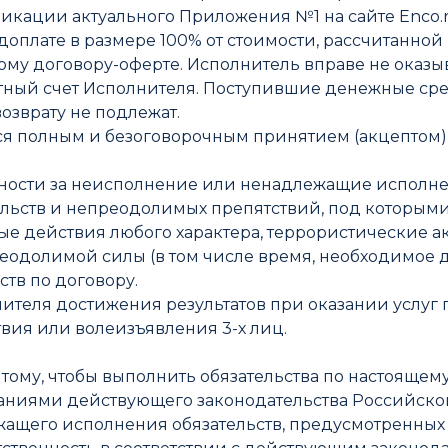
икации актуального Приложения №1 на сайте Enco.r
едоплате в размере 100% от стоимости, рассчитанной 
у договору-оферте. Исполнитель вправе не оказыва
тный счет Исполнителя. Поступившие денежные сре
возврату не подлежат.
тся полным и безоговорочным принятием (акцептом)
енности за неисполнение или ненадлежащие исполне
льств и непреодолимых препятствий, под которыми
ые действия любого характера, террористические ак
преодолимой силы (в том числе время, необходимое
ств по договору.
лнителя достижения результатов при оказании услуг 
твия или волеизъявления 3-х лиц.
 к тому, чтобы выполнить обязательства по настояще
ованиями действующего законодательства Российск
ежащего исполнения обязательств, предусмотренных