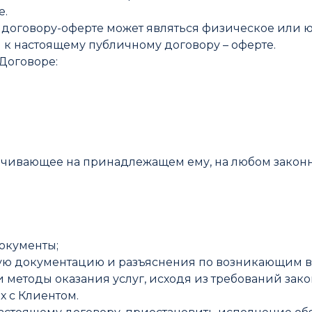
е.
у договору-оферте может являться физическое или 
к настоящему публичному договору – оферте.
 Договоре:
ечивающее на принадлежащем ему, на любом закон
документы;
имую документацию и разъяснения по возникающим в
 и методы оказания услуг, исходя из требований за
х с Клиентом.