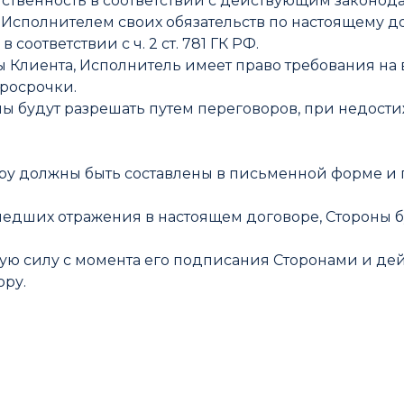
ственность в соответствии с действующим законо
 Исполнителем своих обязательств по настоящему д
соответствии с ч. 2 ст. 781 ГК РФ.
ны Клиента, Исполнитель имеет право требования на 
просрочки.
ны будут разрешать путем переговоров, при недост
вору должны быть составлены в письменной форме 
ашедших отражения в настоящем договоре, Стороны
нную силу с момента его подписания Сторонами и д
ору.