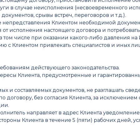
о настоящему договору, приостановить исполнение о
луги в случае неисполнения (несвоевременного ис
документов, срывы встреч, переговоров и т.д.).
случае непредставления Клиентом необходимой доку
ься от исполнения настоящего договора и потребова
в том числе при оказании какого-либо давления на 
анию с Клиентом привлекать специалистов и иных ли
 требованиям действующего законодательства.
интересы Клиента, предусмотренные и гарантирован
емых и составляемых документов, не разглашать св
по договору, без согласия Клиента, за исключение
ии.
полнитель направляет в адрес Клиента уведомление 
о стороны Клиента в течение 5 (пяти) рабочих дней,