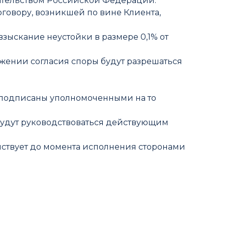
дательством Российской Федерации.
оговору, возникшей по вине Клиента,
взыскание неустойки в размере 0,1% от
ижении согласия споры будут разрешаться
и подписаны уполномоченными на то
 будут руководствоваться действующим
ействует до момента исполнения сторонами